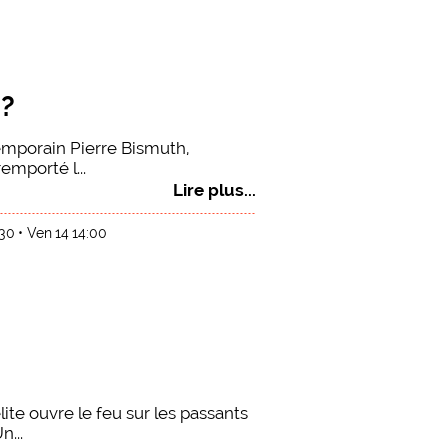
I?
temporain Pierre Bismuth,
mporté l...
Lire plus...
:30
Ven 14 14:00
lite ouvre le feu sur les passants
n...