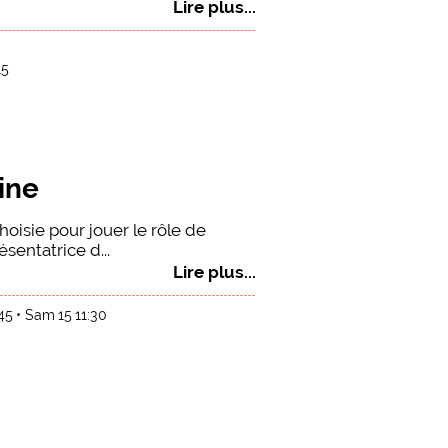
Lire plus...
15
ine
hoisie pour jouer le rôle de
entatrice d...
Lire plus...
:45
Sam 15 11:30